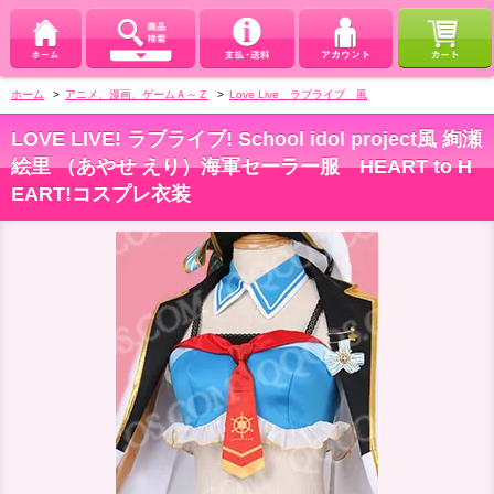
ホーム
>
アニメ、漫画、ゲームＡ～Ｚ
>
Love Live ラブライブ 風
LOVE LIVE! ラブライブ! School idol project風 絢瀬
絵里 （あやせ えり）海軍セーラー服 HEART to H
EART!コスプレ衣装