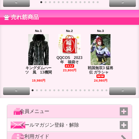
<
>
売れ筋商品
No.1
No.2
No.3
No.4
QQCOS 2023
年 福袋そ
キングダムハー
戦国無双3 猛将
DRAMAtica
23,800円
ツ 風 13機関
伝 ガラシャ
rd
29,980円
19,980円
24,980円
<
>
会員メニュー
メールマガジン登録・解除
ご利用ガイド