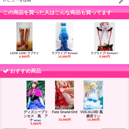
レビューを投稿
この商品を買った人はこんな商品も買ってます
LOVE LIVE! ラブライ
ラブライブ! School
ラブライブ! School i
4,980円
19,980円
5,980円
おすすめ商品
ディズニープリ
Fate Grand Ord
VOCALOID 風
VOCALOID
ンセス 風 ア
e
鏡音リン
ーズ 風
ナ
15,980円
14,980円
18,980円
9,980円