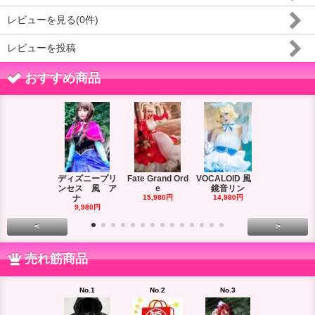
レビューを見る(0件)
レビューを投稿
おすすめ商品
ディズニープリ
Fate Grand Ord
VOCALOID 風
VOCALOID
ンセス 風 ア
e
鏡音リン
ーズ 風
ナ
15,980円
14,980円
18,980円
9,980円
<
>
売れ筋商品
No.1
No.2
No.3
No.4