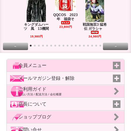
QQCOS 2023
年 福袋そ
キングダムハー
戦国無双3 猛将
DRAMAtica
23,800円
ツ 風 13機関
伝 ガラシャ
rd
29,980円
19,980円
24,980円
<
>
会員メニュー
メールマガジン登録・解除
ご利用ガイド
支払い方法 / 配送方法 / 会社概要
店長について
ショップブログ
お問い合せ