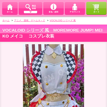
ホーム
>
アニメ、漫画、ゲームＡ～Ｚ
>
VOCALOID シリーズ 風
VOCALOID シリーズ 風 MOREMORE JUMP! MEI
KO メイコ コスプレ衣装