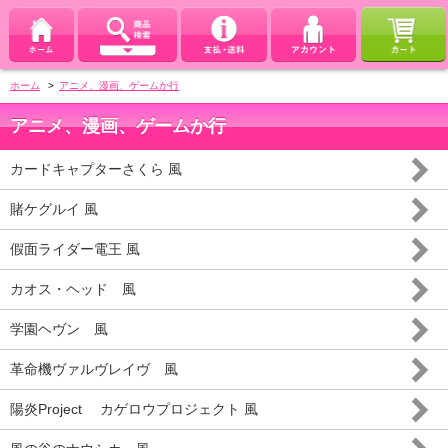
ホーム
>
アニメ、漫画、ゲームか行
アニメ、漫画、ゲームか行
カードキャプターさくら 風
賭ケグルイ 風
假面ライダー電王 風
カオス・ヘッド 風
学園ヘヴン 風
革命機ヴァルヴレイヴ 風
陽炎Project カゲロウプロジェクト 風