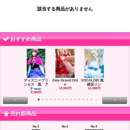
該当する商品がありません
おすすめ商品
ディズニープリ
Fate Grand Ord
VOCALOID 風
VOCALOID
ンセス 風 ア
e
鏡音リン
ーズ 風
ナ
15,980円
14,980円
18,980円
9,980円
<
>
売れ筋商品
No.1
No.2
No.3
No.4