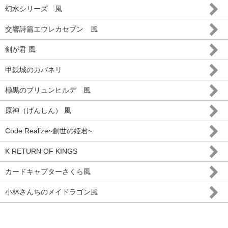
幻水シリーズ 風
交響詩篇エウレカセブン 風
剣が君 風
甲鉄城のカバネリ
極黒のブリュンヒルデ 風
原神（げんしん） 風
Code:Realize~創世の姫君~
K RETURN OF KINGS
カードキャプターさくら風
小林さんちのメイドラゴン風