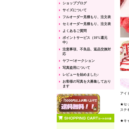
ショップブログ
サイズについて
フルオーダー見積もり、注文表
セミオーダー見積もり、注文表
よくあるご質問
ポイントサービス（10%還元
中）
注意事項、不良品、返品交換対
応
ヤフー!オークション
写真盗用について
レビューを始めました♪
お客様の写真を大募集しており
ます
アイ
★セ
ステ
★キ