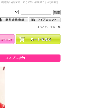
週間以内納品可能、安くで早い衣装屋です.0円衣装は
検索
ようこそ、 ゲスト 様
） コスプレ衣装