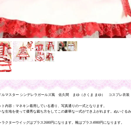
ドルマスター シンデレラガールズ風 佐久間 まゆ（さくま まゆ） コスプレ衣装
ット内容：マネキン着用している通り、写真通りの一式となります。
キな生地を使って優秀な裁ち方をしてこの豪華な一式ができ上がれます。ぬいぐる
ャラクターウイッグはプラス2680円になります。靴はプラス4980円になります。