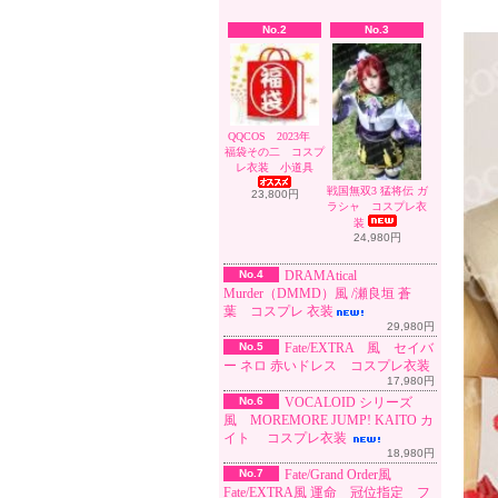
No.2
No.3
QQCOS 2023年
福袋その二 コスプ
レ衣装 小道具
戦国無双3 猛将伝 ガ
23,800円
ラシャ コスプレ衣
装
24,980円
No.4
DRAMAtical
Murder（DMMD）風 /瀬良垣 蒼
葉 コスプレ 衣装
29,980円
No.5
Fate/EXTRA 風 セイバ
ー ネロ 赤いドレス コスプレ衣装
17,980円
No.6
VOCALOID シリーズ
風 MOREMORE JUMP! KAITO カ
イト コスプレ衣装
18,980円
No.7
Fate/Grand Order風
Fate/EXTRA風 運命 冠位指定 フ