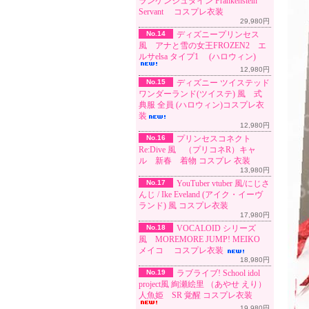
ランケンシュタイン Frankenstein
Servant コスプレ衣装
29,980円
No.14
ディズニープリンセス
風 アナと雪の女王FROZEN2 エ
ルサelsa タイプ1 (ハロウィン)
12,980円
No.15
ディズニー ツイステッド
ワンダーランド(ツイステ) 風 式
典服 全員 (ハロウィン)コスプレ衣
装
12,980円
No.16
プリンセスコネクト
Re:Dive 風 （プリコネR）キャ
ル 新春 着物 コスプレ 衣装
13,980円
No.17
YouTuber vtuber 風/にじさ
んじ / Ike Eveland (アイク・イーヴ
ランド) 風 コスプレ衣装
17,980円
No.18
VOCALOID シリーズ
風 MOREMORE JUMP! MEIKO
メイコ コスプレ衣装
18,980円
No.19
ラブライブ! School idol
project風 絢瀬絵里 （あやせ えり）
人魚姫 SR 覚醒 コスプレ衣装
19,980円