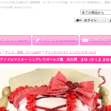
１５０００円以上お買上げて送料無料、オーダーメイドも可能、サイズオーダー追加料金なし、最速１
ールでお問い合わせください。
ム
>
アニメ、漫画、ゲームあ行
>
アイドルマスター シンデレラガールズ
アイドルマスター シンデレラガールズ風 佐久間 まゆ（さくま まゆ