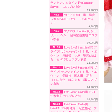
ランケンシュタイン Frankenstein
Servant コスプレ衣装
19,980円
No.8
VOCALOID 風 巡音
ルカ MAGNET Ver （ハロウィ
ン）
9,980円
No.9
マクロス Flontier 風 シェ
リル・ノ-ム 超時空遊園地 コスプ
レ衣装
19,980円
No.10
Love Live! Sunshine!!ラブ
ライブ! サンシャイン！！ 風 ハロ
ウィン 覚醒後 小原 鞠莉(おは
ら まり) SR コスプレ衣装
24,980円
No.11
Love Live! Sunshine!!ラブ
ライブ! サンシャイン！！ 風 ハロ
ウィン 覚醒後 国木田 花丸
（くにきた はなまる）SR コスプ
レ衣装
24,980円
No.12
Fate Grand Order風 FGO
茨木童子 コスプレ衣装
14,980円
No.13
Fate/Grand Order風
Fate/EXTRA風 運命 冠位指定 フ