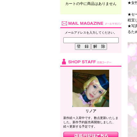
★女
カートの中に商品はありません
★セ
程宜
★写
るた
メールアドレスを入力してください。
リノア
新作続々入荷中です。数点更新いたしま
した。新作予約販売再開致しました、
続々更新する予定です。