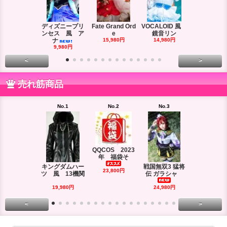
ディズニープリ
Fate Grand Ord
VOCALOID 風
VOCALOID
ンセス 風 ア
e
鏡音リン
ーズ 風
ナ
15,980円
14,980円
18,980円
9,980円
<
>
売れ筋商品
No.1
No.2
No.3
No.4
QQCOS 2023
年 福袋そ
キングダムハー
戦国無双3 猛将
DRAMAtica
23,800円
ツ 風 13機関
伝 ガラシャ
rd
29,980円
19,980円
24,980円
<
>