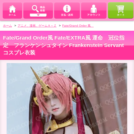
ホーム
>
アニメ、漫画、ゲームＡ～Ｚ
>
Fate/Grand Order 風
Fate/Grand Order風 Fate/EXTRA風 運命 冠位指
定 フランケンシュタイン Frankenstein Servant
コスプレ衣装