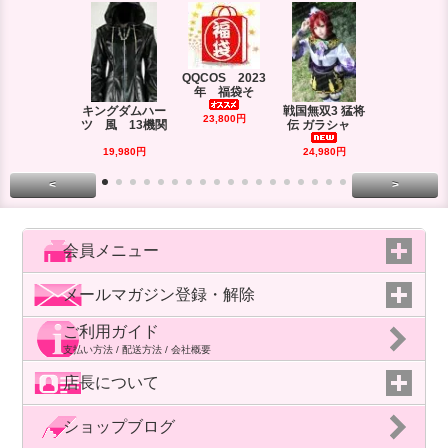
QQCOS 2023
年 福袋そ
キングダムハー
戦国無双3 猛将
DRAMAtica
23,800円
ツ 風 13機関
伝 ガラシャ
rd
29,980円
19,980円
24,980円
<
>
会員メニュー
メールマガジン登録・解除
ご利用ガイド
支払い方法 / 配送方法 / 会社概要
店長について
ショップブログ