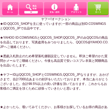
ヤフー!オークション
★ID:QQCOS_SHOPを主に使っていますが,一部の商品は別ID:COSWINGS
とQQCOS_JPで出品中です。
★YAHOO ID:COWSINGSとQQCOS_SHOP,QQCOS_JPのみQQCOSの商品
を出品しております、写真盗用をみつかりましたら、QQCOS@YAHOO.CO.
JPへご連絡ください。
★悪戯入札防止のため希望落札価額設定していません。即決ご希望のかた質
問かメールでご聯絡ください。今後も高品質で安いコスプレ衣装と関聯商品
を出品いたします。
★ヤフーIDはQQCOS_SHOPとCOSWINGS,QQCOS_JPなりますが、おかげ
さまで、合計7000点あまりの好評をいただいております、本当にありがとう
ございました。合計99.5%以上の良い評価を頂いております。これからもお
客様のご満足を頂くために頑張っていきたいと思います。
★よかったら、覗いてみてください、お客様がお探しているお得の商品があ