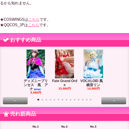
るかも知れません。
★COSWINGSは
こちら
です。
★QQCOS_JPは
こちら
です。
おすすめ商品
ディズニープリ
Fate Grand Ord
VOCALOID 風
VOCALOID
ンセス 風 ア
e
鏡音リン
ーズ 風
ナ
15,980円
14,980円
18,980円
9,980円
<
>
売れ筋商品
No.1
No.2
No.3
No.4