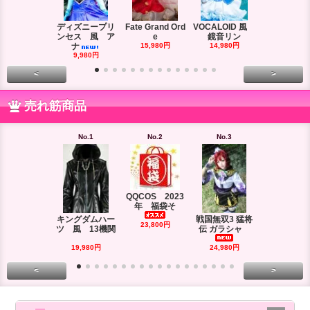
ディズニープリ
Fate Grand Ord
VOCALOID 風
VOCALOID
ンセス 風 ア
e
鏡音リン
ーズ 風
ナ
15,980円
14,980円
18,980円
9,980円
<
>
売れ筋商品
No.1
No.2
No.3
No.4
QQCOS 2023
年 福袋そ
キングダムハー
戦国無双3 猛将
DRAMAtica
23,800円
ツ 風 13機関
伝 ガラシャ
rd
29,980円
19,980円
24,980円
<
>