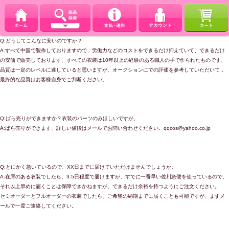
Q:どうしてこんなに安いのですか？
A:すべて中国で製作しておりますので、労働力などのコストをできるだけ抑えていて、できるだけ
の安価で販売しております、すべての衣装は10年以上の経験のある職人の手で作られたものです、
品質は一定のレベルに達していると思いますが、オークションにでの評価を参考していただいて，
最終的な品質はお客様自身でご判断ください。
Q:ばら売りができますか？衣装のパーツのみほしいですが。
A:ばら売りができます、詳しい値段はメールでお問い合わせください。qqcos@yahoo.co.jp
Q:とにかく急いているので、XX日までに届けていただけませんでしょうか。
A:在庫のある衣装でしたら、3-5日程度で届けますが、すでに一番早い佐川急便を使っているので、
それ以上早めに届くことは保障できかねますが。できるだけ余裕を持つようにご注文ください。
セミオーダーとフルオーダーの衣装でしたら、ご希望の納期までに届くことも可能ですが、まずメ
ールで一度ご連絡してください。