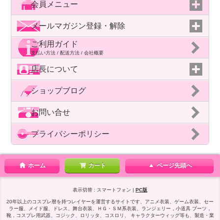
会員メニュー
メールマガジン登録・解除
ご利用ガイド
支払い方法 / 配送方法 / 会社概要
店長について
ショップブログ
お問い合せ
プライバシーポリシー
ホーム
カート
ページ先頭へ
表示切替 : スマートフォン |
PC版
20年以上のコスプレ暦を持つレイヤーを運営するサイトです、アニメ衣装、ゲーム衣装、セー
ラー服、メイド服、ドレス、舞台衣装、ＨＧ・ＳＭ系衣装、ランジェリー，小道具 ブーツ，
靴，コスプレ用武器、コジック、ロリッタ、コスロリ、 キャラクターウィッグ等も、製造・業