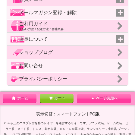
メールマガジン登録・解除
ご利用ガイド
支払い方法 / 配送方法 / 会社概要
店長について
ショップブログ
お問い合せ
プライバシーポリシー
ホーム
カート
ページ先頭へ
表示切替 : スマートフォン |
PC版
20年以上のコスプレ暦を持つレイヤーを運営するサイトです、アニメ衣装、ゲーム衣装、セー
ラー服、メイド服、ドレス、舞台衣装、ＨＧ・ＳＭ系衣装、ランジェリー，小道具 ブーツ，
靴，コスプレ用武器、コジック、ロリッタ、コスロリ、 キャラクターウィッグ等も、製造・業