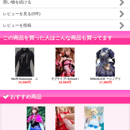
買い物を続ける
レビューを見る(0件)
レビューを投稿
この商品を買った人はこんな商品も買ってます
NieR:Automata ニ
ラブライブ! School i
SINoALICE ーシノアリ
10,980円
18,980円
17,980円
おすすめ商品