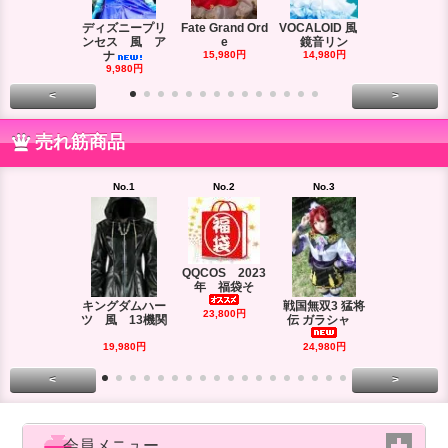
ディズニープリ
Fate Grand Ord
VOCALOID 風
VOCALOID
ンセス 風 ア
e
鏡音リン
ーズ 風
ナ
15,980円
14,980円
18,980円
9,980円
<
>
売れ筋商品
No.1
No.2
No.3
No.4
QQCOS 2023
年 福袋そ
キングダムハー
戦国無双3 猛将
DRAMAtica
23,800円
ツ 風 13機関
伝 ガラシャ
rd
29,980円
19,980円
24,980円
<
>
会員メニュー