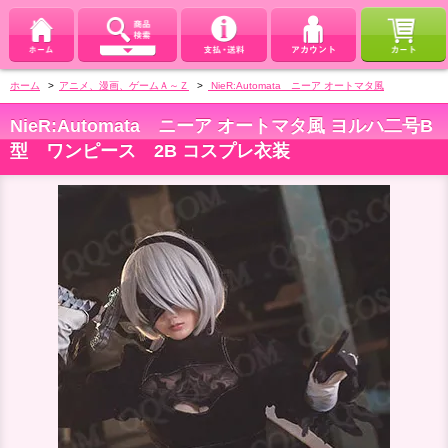
ホーム
>
アニメ、漫画、ゲームＡ～Ｚ
>
NieR:Automata ニーア オートマタ風
NieR:Automata ニーア オートマタ風 ヨルハ二号B
型 ワンピース 2B コスプレ衣装