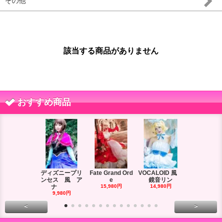
その他
該当する商品がありません
おすすめ商品
ディズニープリ
Fate Grand Ord
VOCALOID 風
VOCALOID
ンセス 風 ア
e
鏡音リン
ーズ 風
ナ
15,980円
14,980円
18,980円
9,980円
<
>