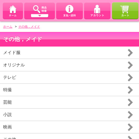
ホーム
>
その他，メイド
その他，メイド
メイド服
オリジナル
テレビ
特撮
芸能
小説
映画