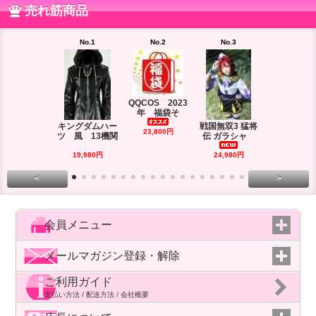
売れ筋商品
No.1
No.2
No.3
No.4
QQCOS 2023
年 福袋そ
キングダムハー
戦国無双3 猛将
DRAMAtica
23,800円
ツ 風 13機関
伝 ガラシャ
rd
29,980円
19,980円
24,980円
<
>
会員メニュー
メールマガジン登録・解除
ご利用ガイド
支払い方法 / 配送方法 / 会社概要