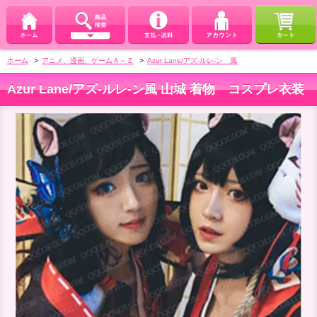
ホーム
>
アニメ、漫画、ゲームＡ～Ｚ
>
Azur Lane/アズ-ルレ-ン 風
Azur Lane/アズ-ルレ-ン風 山城 着物 コスプレ衣装