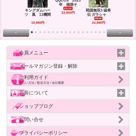
QQCOS 2023
年 福袋そ
キングダムハー
戦国無双3 猛将
DRAMAtica
23,800円
ツ 風 13機関
伝 ガラシャ
rd
29,980円
19,980円
24,980円
<
>
会員メニュー
メールマガジン登録・解除
ご利用ガイド
支払い方法 / 配送方法 / 会社概要
店長について
ショップブログ
お問い合せ
プライバシーポリシー