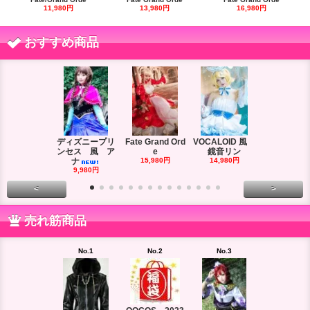
11,980円
13,980円
16,980円
おすすめ商品
ディズニープリ
Fate Grand Ord
VOCALOID 風
VOCALOID
ンセス 風 ア
e
鏡音リン
ーズ 風
ナ
15,980円
14,980円
18,980円
9,980円
<
>
売れ筋商品
No.1
No.2
No.3
No.4