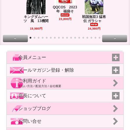
QQCOS 2023
年 福袋そ
キングダムハー
戦国無双3 猛将
DRAMAtica
23,800円
ツ 風 13機関
伝 ガラシャ
rd
29,980円
19,980円
24,980円
<
>
会員メニュー
メールマガジン登録・解除
ご利用ガイド
支払い方法 / 配送方法 / 会社概要
店長について
ショップブログ
お問い合せ