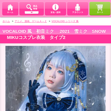
ホーム
>
アニメ、漫画、ゲームＡ～Ｚ
>
VOCALOID シリーズ 風
VOCALOID 風 初音ミク 2021 雪ミク SNOW
MIKUコスプレ衣装 タイプ2