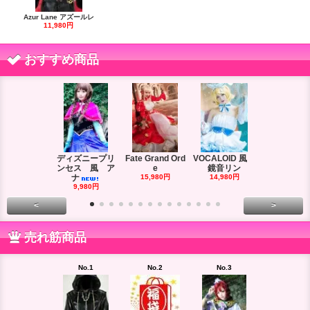
Azur Lane アズールレ
11,980円
おすすめ商品
ディズニープリ
Fate Grand Ord
VOCALOID 風
VOCALOID
ンセス 風 ア
e
鏡音リン
ーズ 風
ナ
15,980円
14,980円
18,980円
9,980円
<
>
売れ筋商品
No.1
No.2
No.3
No.4