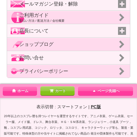
メールマガジン登録・解除
ご利用ガイド
支払い方法 / 配送方法 / 会社概要
店長について
ショップブログ
お問い合せ
プライバシーポリシー
ホーム
カート
ページ先頭へ
表示切替 : スマートフォン |
PC版
20年以上のコスプレ暦を持つレイヤーを運営するサイトです、アニメ衣装、ゲーム衣装、セー
ラー服、メイド服、ドレス、舞台衣装、ＨＧ・ＳＭ系衣装、ランジェリー，小道具 ブーツ，
靴，コスプレ用武器、コジック、ロリッタ、コスロリ、 キャラクターウィッグ等も、製造・業
販可能です。特殊体型の方や当サイトに掲載されてない商品の 発注や団体製作も可能です、見