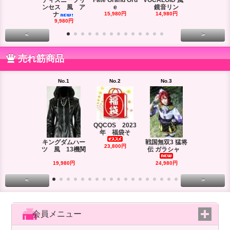
ディズニープリ
Fate Grand Ord
VOCALOID 風
VOCALOID
ンセス 風 ア
e
鏡音リン
ーズ 風
ナ
15,980円
14,980円
18,980円
9,980円
<
>
売れ筋商品
No.1
No.2
No.3
No.4
QQCOS 2023
年 福袋そ
キングダムハー
戦国無双3 猛将
DRAMAtica
23,800円
ツ 風 13機関
伝 ガラシャ
rd
29,980円
19,980円
24,980円
<
>
会員メニュー