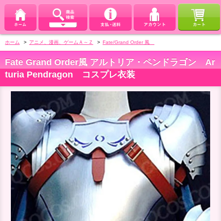
ホーム
>
アニメ、漫画、ゲームＡ～Ｚ
>
Fate/Grand Order 風
Fate Grand Order風 アルトリア・ペンドラゴン Ar
turia Pendragon コスプレ衣装