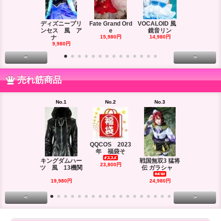
ディズニープリ
Fate Grand Ord
VOCALOID 風
VOCALOID
ンセス 風 ア
e
鏡音リン
ーズ 風
ナ
15,980円
14,980円
18,980円
9,980円
<
>
売れ筋商品
No.1
No.2
No.3
No.4
QQCOS 2023
年 福袋そ
キングダムハー
戦国無双3 猛将
DRAMAtica
23,800円
ツ 風 13機関
伝 ガラシャ
rd
29,980円
19,980円
24,980円
<
>