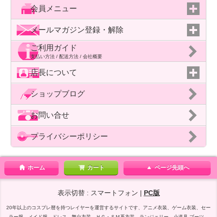
会員メニュー
メールマガジン登録・解除
ご利用ガイド
支払い方法 / 配送方法 / 会社概要
店長について
ショップブログ
お問い合せ
プライバシーポリシー
ホーム
カート
ページ先頭へ
表示切替 : スマートフォン |
PC版
20年以上のコスプレ暦を持つレイヤーを運営するサイトです、アニメ衣装、ゲーム衣装、セー
ラー服、メイド服、ドレス、舞台衣装、ＨＧ・ＳＭ系衣装、ランジェリー，小道具 ブーツ，