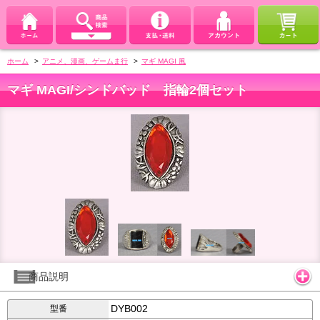
ホーム
>
アニメ、漫画、ゲームま行
>
マギ MAGI 風
マギ MAGI/シンドバッド 指輪2個セット
商品説明
DYB002
型番