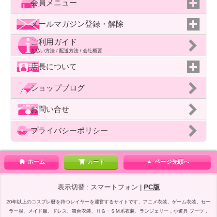
会員メニュー
メールマガジン登録・解除
ご利用ガイド
支払い方法 / 配送方法 / 会社概要
店長について
ショップブログ
お問い合せ
プライバシーポリシー
ホーム
カート
ページ先頭へ
表示切替 : スマートフォン |
PC版
20年以上のコスプレ暦を持つレイヤーを運営するサイトです、アニメ衣装、ゲーム衣装、セー
ラー服、メイド服、ドレス、舞台衣装、ＨＧ・ＳＭ系衣装、ランジェリー，小道具 ブーツ，