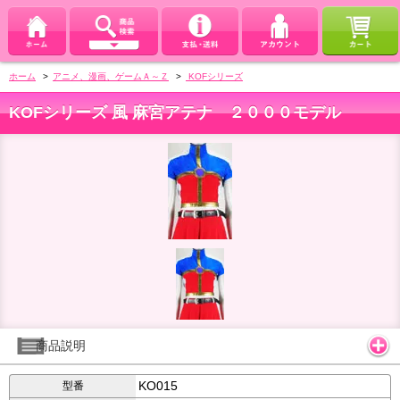
ホーム
>
アニメ、漫画、ゲームＡ～Ｚ
>
KOFシリーズ
KOFシリーズ 風 麻宮アテナ ２０００モデル
商品説明
KO015
型番