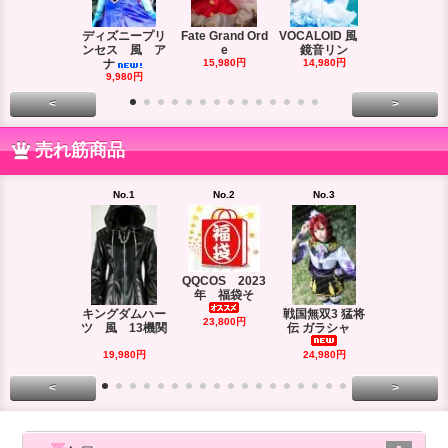
ディズニープリ
Fate Grand Ord
VOCALOID 風
VOCALOID
ンセス 風 ア
e
鏡音リン
ーズ 風
ナ
15,980円
14,980円
18,980円
9,980円
<
>
売れ筋商品
No.1
No.2
No.3
No.4
QQCOS 2023
年 福袋そ
キングダムハー
戦国無双3 猛将
DRAMAtica
23,800円
ツ 風 13機関
伝 ガラシャ
rd
29,980円
19,980円
24,980円
<
>