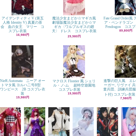
アイデンティティ V (第五
魔法少女まどか☆マギカ風
Fate Grand Order
人格 Identity V) 真夏の茶
劇場版魔法少女まどか☆マ
ア・ペンドラゴン Ar
会 血の女王 マリー コ
ギカ〈ワルプルギスの廻
Pendragon コス
スプレ衣装
天〉 ドレス コスプレ衣装
89,800円
16,980円
29,980円
NieR:Automata ニーア オー
進撃の巨人風 エレ
マクロス Flontier 風 シェリ
トマタ風 ヨルハ二号B型
ーガー, リヴァイ 兵
ル・ノ-ム 超時空遊園地
ワンピース 2B コスプレ衣
査兵団、訓練兵団服
コスプレ衣装
装
19,980円
ト付) コスプレ衣装
19,980円
7,980円