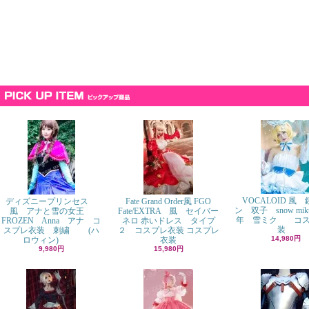
VOCALOID 風
ディズニープリンセス
Fate Grand Order風 FGO
ン 双子 snow mik
風 アナと雪の女王
Fate/EXTRA 風 セイバー
年 雪ミク コス
FROZEN Anna アナ コ
ネロ 赤いドレス タイプ
装
スプレ衣装 刺繍 (ハ
２ コスプレ衣装 コスプレ
14,980円
ロウィン)
衣装
9,980円
15,980円