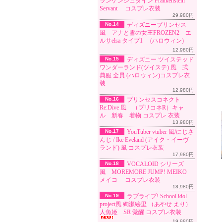
ランケンシュタイン Frankenstein
Servant コスプレ衣装
29,980円
No.14
ディズニープリンセス
風 アナと雪の女王FROZEN2 エ
ルサelsa タイプ1 (ハロウィン)
12,980円
No.15
ディズニー ツイステッド
ワンダーランド(ツイステ) 風 式
典服 全員 (ハロウィン)コスプレ衣
装
12,980円
No.16
プリンセスコネクト
Re:Dive 風 （プリコネR）キャ
ル 新春 着物 コスプレ 衣装
13,980円
No.17
YouTuber vtuber 風/にじさ
んじ / Ike Eveland (アイク・イーヴ
ランド) 風 コスプレ衣装
17,980円
No.18
VOCALOID シリーズ
風 MOREMORE JUMP! MEIKO
メイコ コスプレ衣装
18,980円
No.19
ラブライブ! School idol
project風 絢瀬絵里 （あやせ えり）
人魚姫 SR 覚醒 コスプレ衣装
19,980円