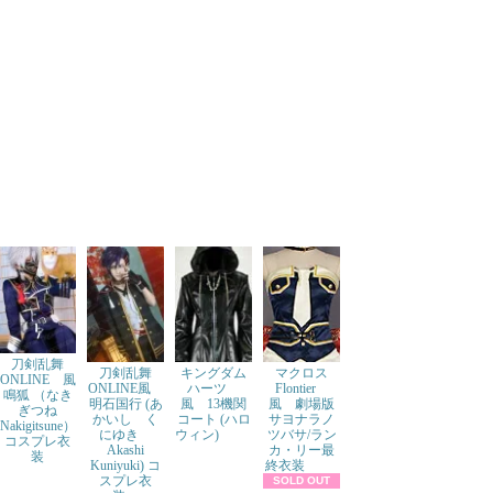
刀剣乱舞
刀剣乱舞
キングダム
マクロス
ONLINE 風
ONLINE風
ハーツ
Flontier
鳴狐 （なき
明石国行 (あ
風 13機関
風 劇場版
ぎつね
かいし く
コート (ハロ
サヨナラノ
Nakigitsune）
にゆき
ウィン)
ツバサ/ラン
コスプレ衣
Akashi
カ・リー最
装
Kuniyuki) コ
終衣装
スプレ衣
SOLD OUT