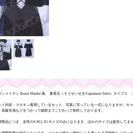
ンメイデン Rozen Maiden 風 蒼星石（そうせいせき/Lapislazuri Stern）タイプ
ット内容：マネキン着用しているセット、写真に写っている一式になりますが。キ
。高級生地などをつかって細部までこだわって制作しております。
理商品につき、女性のS,M,L,XLサイズのみになります、ほかのサイズは提供して
。