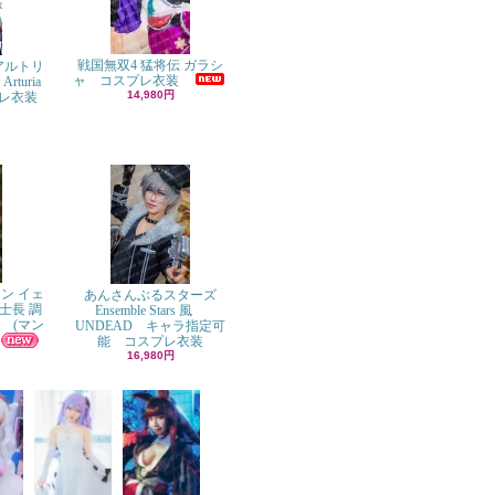
戦国無双4 猛将伝 ガラシ
風 アルトリ
ャ コスプレ衣装
turia
14,980円
プレ衣装
ン イェ
あんさんぶるスターズ
士長 調
Ensemble Stars 風
 (マン
UNDEAD キャラ指定可
能 コスプレ衣装
16,980円