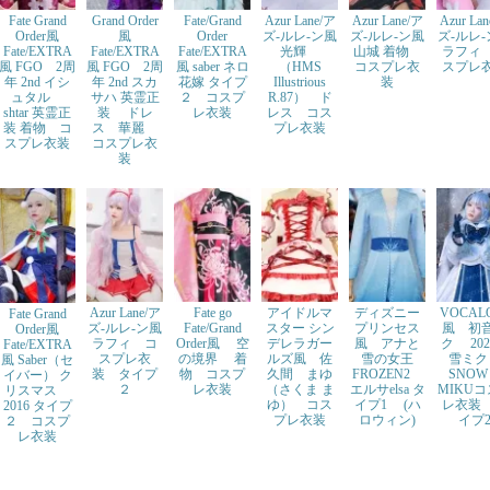
Fate Grand
Grand Order
Fate/Grand
Azur Lane/ア
Azur Lane/ア
Azur La
Order風
風
Order
ズ-ルレ-ン風
ズ-ルレ-ン風
ズ-ルレ
Fate/EXTRA
Fate/EXTRA
Fate/EXTRA
光輝
山城 着物
ラフィ
風 FGO 2周
風 FGO 2周
風 saber ネロ
（HMS
コスプレ衣
スプレ
年 2nd イシ
年 2nd スカ
花嫁 タイプ
Illustrious
装
ュタル
サハ 英霊正
２ コスプ
R.87） ド
shtar 英霊正
装 ドレ
レ衣装
レス コス
装 着物 コ
ス 華麗
プレ衣装
スプレ衣装
コスプレ衣
装
Azur Lane/ア
Fate go
アイドルマ
ディズニー
VOCAL
Fate Grand
ズ-ルレ-ン風
Fate/Grand
スター シン
プリンセス
風 初
Order風
ラフィ コ
Order風 空
デレラガー
風 アナと
ク 20
Fate/EXTRA
スプレ衣
の境界 着
ルズ風 佐
雪の女王
雪ミ
風 Saber（セ
装 タイプ
物 コスプ
久間 まゆ
FROZEN2
SNO
イバー） ク
２
レ衣装
（さくま ま
エルサelsa タ
MIKU
リスマス
ゆ） コス
イプ1 (ハ
レ衣装
2016 タイプ
プレ衣装
ロウィン)
イプ
２ コスプ
レ衣装