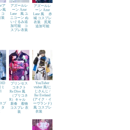
ne/ア
アズールレ
アズールレ
-ン風
ーン Azur
ーン Azur
 コ
Lane 風 ユ
Lane 風 赤
衣装
ニコーン ぬ
城 コスプレ
いぐるみ追
衣装 尻尾
加可能 コ
追加可能
スプレ衣装
OID
YouTuber
プリンセス
音ミ
vtuber 風/に
コネクト
21
じさんじ /
Re:Dive 風
ク
Ike Eveland
（プリコネ
W
(アイク・イ
R）キャル
コスプ
ーヴランド)
新春 着物
 タ
風 コスプレ
コスプレ 衣
2
衣装
装