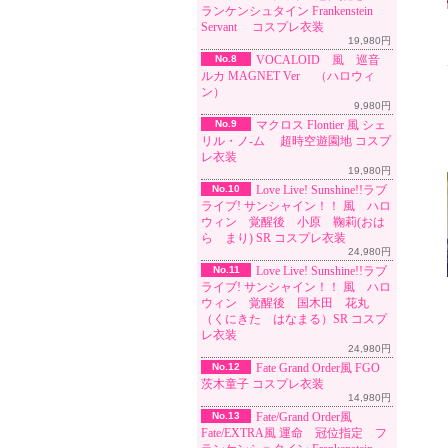
ランケンシュタイン Frankenstein
Servant コスプレ衣装
19,980円
No.8
VOCALOID 風 巡音
ルカ MAGNET Ver （ハロウィ
ン）
9,980円
No.9
マクロス Flontier 風 シェ
リル・ノ-ム 超時空遊園地 コスプ
レ衣装
19,980円
No.10
Love Live! Sunshine!!ラブ
ライブ! サンシャイン！！ 風 ハロ
ウィン 覚醒後 小原 鞠莉(おは
ら まり) SR コスプレ衣装
24,980円
No.11
Love Live! Sunshine!!ラブ
ライブ! サンシャイン！！ 風 ハロ
ウィン 覚醒後 国木田 花丸
（くにきた はなまる）SR コスプ
レ衣装
24,980円
No.12
Fate Grand Order風 FGO
茨木童子 コスプレ衣装
14,980円
No.13
Fate/Grand Order風
Fate/EXTRA風 運命 冠位指定 フ