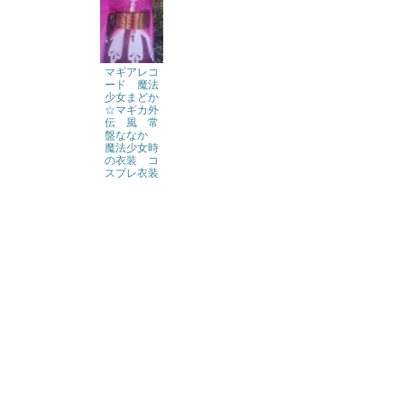
マギアレコ
ード 魔法
少女まどか
☆マギカ外
伝 風 常
盤ななか
魔法少女時
の衣装 コ
スプレ衣装