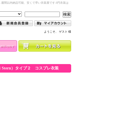
週間以内納品可能、安くで早い衣装屋です.0円衣装は
検索
ようこそ、 ゲスト 様
uri Stern）タイプ２ コスプレ衣装