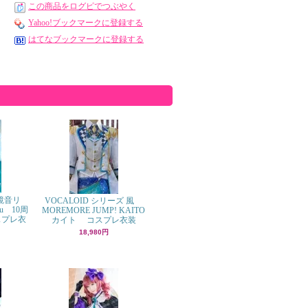
この商品をログピでつぶやく
Yahoo!ブックマークに登録する
はてなブックマークに登録する
 鏡音リ
VOCALOID シリーズ 風
u 10周
MOREMORE JUMP! KAITO
プレ衣
カイト コスプレ衣装
18,980円