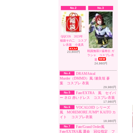
No.2
No.3
QQCOS 2023年
福袋その二 コスプ
レ衣装 小道具
戦国無双3 猛将伝 ガ
23,800円
ラシャ コスプレ衣
装
24,980円
No.4
DRAMAtical
Murder（DMMD）風 /瀬良垣 蒼
葉 コスプレ 衣装
29,980円
No.5
Fate/EXTRA 風 セイバ
ー ネロ 赤いドレス コスプレ衣装
17,980円
No.6
VOCALOID シリーズ
風 MOREMORE JUMP! KAITO カ
イト コスプレ衣装
18,980円
No.7
Fate/Grand Order風
Fate/EXTRA風 運命 冠位指定 フ