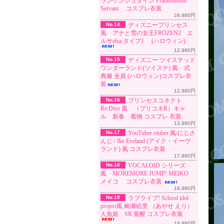
ランケンシュタイン Frankenstein
Servant コスプレ衣装
29,980円
No.14
ディズニープリンセス
風 アナと雪の女王FROZEN2 エ
ルサelsa タイプ1 (ハロウィン)
12,980円
No.15
ディズニー ツイステッド
ワンダーランド(ツイステ) 風 式
典服 全員 (ハロウィン)コスプレ衣
装
12,980円
No.16
プリンセスコネクト
Re:Dive 風 （プリコネR）キャ
ル 新春 着物 コスプレ 衣装
13,980円
No.17
YouTuber vtuber 風/にじさ
んじ / Ike Eveland (アイク・イーヴ
ランド) 風 コスプレ衣装
17,980円
No.18
VOCALOID シリーズ
風 MOREMORE JUMP! MEIKO
メイコ コスプレ衣装
18,980円
No.19
ラブライブ! School idol
project風 絢瀬絵里 （あやせ えり）
人魚姫 SR 覚醒 コスプレ衣装
19,980円