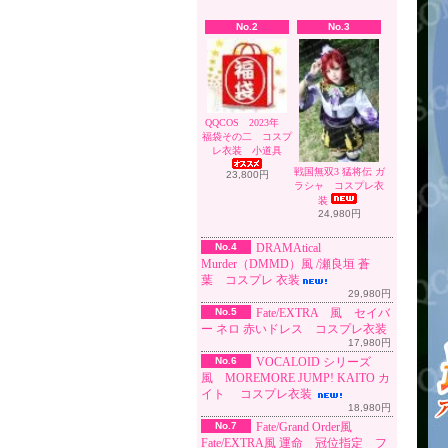
No.2
No.3
QQCOS 2023年
福袋その二 コスプ
レ衣装 小道具
戦国無双3 猛将伝 ガ
23,800円
ラシャ コスプレ衣
装
24,980円
No.4
DRAMAtical
Murder（DMMD）風 /瀬良垣 蒼
葉 コスプレ 衣装
29,980円
No.5
Fate/EXTRA 風 セイバ
ー ネロ 赤いドレス コスプレ衣装
17,980円
No.6
VOCALOID シリーズ
風 MOREMORE JUMP! KAITO カ
イト コスプレ衣装
18,980円
No.7
Fate/Grand Order風
Fate/EXTRA風 運命 冠位指定 フ