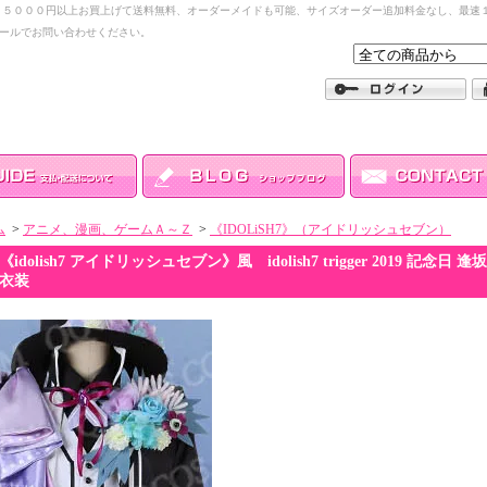
１５０００円以上お買上げて送料無料、オーダーメイドも可能、サイズオーダー追加料金なし、最速１
ールでお問い合わせください。
ム
>
アニメ、漫画、ゲームＡ～Ｚ
>
《IDOLiSH7》（アイドリッシュセブン）
《idolish7 アイドリッシュセブン》風 idolish7 trigger 2019
衣装