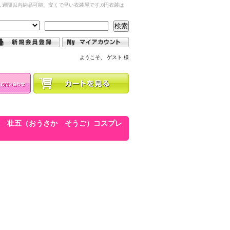
週間以内納品可能、安くで早い衣装屋です.0円衣装は
検索
ようこそ、 ゲスト 様
 記念日 逢坂 壮五（おうさか そうご）コスプレ