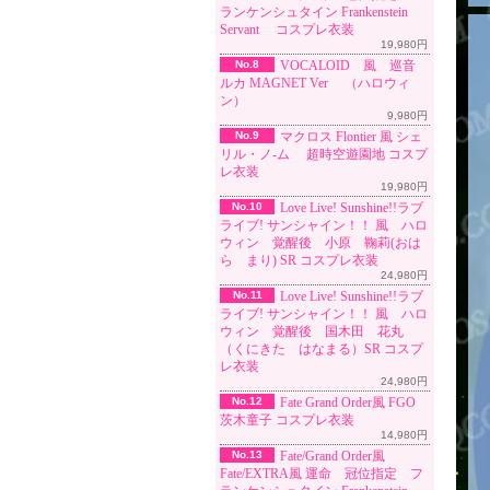
ランケンシュタイン Frankenstein
Servant コスプレ衣装
19,980円
No.8
VOCALOID 風 巡音
ルカ MAGNET Ver （ハロウィ
ン）
9,980円
No.9
マクロス Flontier 風 シェ
リル・ノ-ム 超時空遊園地 コスプ
レ衣装
19,980円
No.10
Love Live! Sunshine!!ラブ
ライブ! サンシャイン！！ 風 ハロ
ウィン 覚醒後 小原 鞠莉(おは
ら まり) SR コスプレ衣装
24,980円
No.11
Love Live! Sunshine!!ラブ
ライブ! サンシャイン！！ 風 ハロ
ウィン 覚醒後 国木田 花丸
（くにきた はなまる）SR コスプ
レ衣装
24,980円
No.12
Fate Grand Order風 FGO
茨木童子 コスプレ衣装
14,980円
No.13
Fate/Grand Order風
Fate/EXTRA風 運命 冠位指定 フ