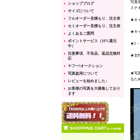
写真
ショップブログ
ステ
サイズについて
フルオーダー見積もり、注文表
★キ
セミオーダー見積もり、注文表
★キ
よくあるご質問
ポイントサービス（10%還元
★2
中）
注意事項、不良品、返品交換対
★女
応
ヤフー!オークション
★写
写真盗用について
るた
レビューを始めました♪
お客様の写真を大募集しており
ます