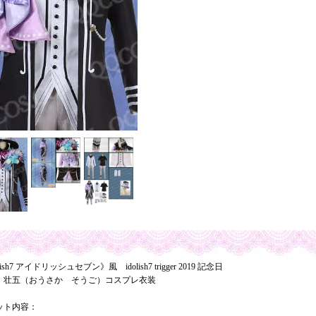
lish7 アイドリッシュセブン》風 idolish7 trigger 2019 記念日
 壮五（おうさか そうご）コスプレ衣装
ット内容：