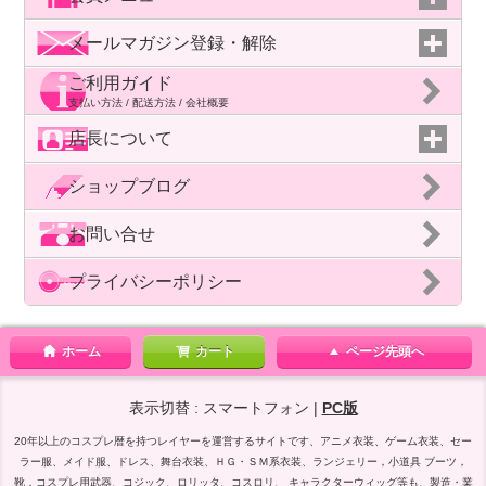
メールマガジン登録・解除
ご利用ガイド
支払い方法 / 配送方法 / 会社概要
店長について
ショップブログ
お問い合せ
プライバシーポリシー
ホーム
カート
ページ先頭へ
表示切替 : スマートフォン |
PC版
20年以上のコスプレ暦を持つレイヤーを運営するサイトです、アニメ衣装、ゲーム衣装、セー
ラー服、メイド服、ドレス、舞台衣装、ＨＧ・ＳＭ系衣装、ランジェリー，小道具 ブーツ，
靴，コスプレ用武器、コジック、ロリッタ、コスロリ、 キャラクターウィッグ等も、製造・業