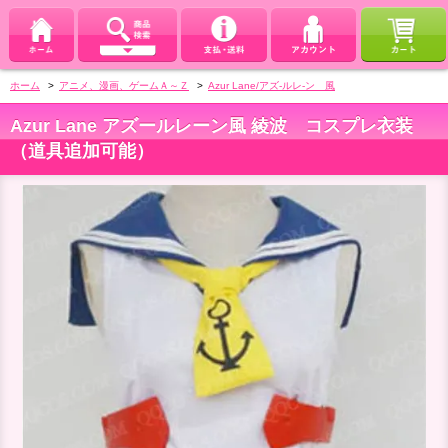
ホーム
>
アニメ、漫画、ゲームＡ～Ｚ
>
Azur Lane/アズ-ルレ-ン 風
Azur Lane アズールレーン風 綾波 コスプレ衣装
（道具追加可能）