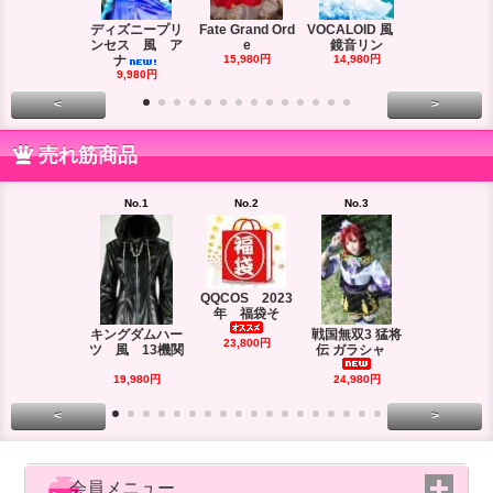
ディズニープリ
Fate Grand Ord
VOCALOID 風
VOCALOID
ンセス 風 ア
e
鏡音リン
ーズ 風
ナ
15,980円
14,980円
18,980円
9,980円
<
>
売れ筋商品
No.1
No.2
No.3
No.4
QQCOS 2023
年 福袋そ
キングダムハー
戦国無双3 猛将
DRAMAtica
23,800円
ツ 風 13機関
伝 ガラシャ
rd
29,980円
19,980円
24,980円
<
>
会員メニュー